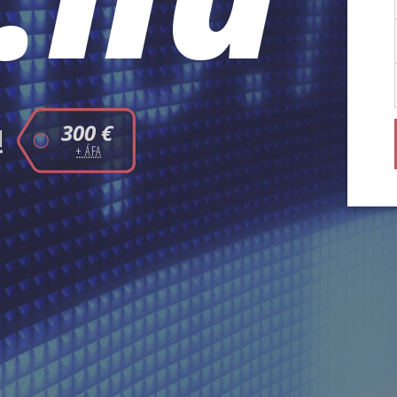
300 €
!
+ ÁFA